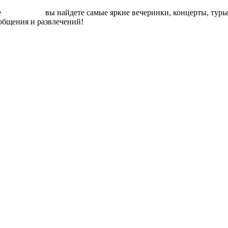
е
LetFind.me
вы найдете самые яркие вечеринки, концерты, туры
общения и развлечений!